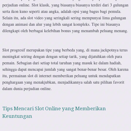
perjudian online. Slot klasik, yang biasanya biasanya terdiri dari 3 gulungan
serta ikon kuno seperti atau angka, adalah opsi yang bagus bagi pemula.
Selain itu, ada slot video yang seringkali sering mempunyai lima gulungan
dengan animasi dan alur yang lebih sangat kompleks. Tipe ini biasanya
dilengkapi oleh berbagai kelebihan bonus yang menambah peluang menang.
Slot progresif merupakan tipe yang berbeda yang, di mana jackpotnya terus
meningkat seiring dengan dengan setiap tarik, yang dijatuhkan oleh para
pemain. Sebagian dari setiap total taruhan yang masuk ke dalam hadiah,
sehingga dapat mencapai jumlah yang sangat benar-benar besar. Oleh karena
itu, permainan slot di internet memberikan peluang untuk mendapatkan
penghargaan yang menakjubkan, menjadikannya salah satu pilihan favorit
dalam dunia perjudian online.
Tips Mencari Slot Online yang Memberikan
Keuntungan