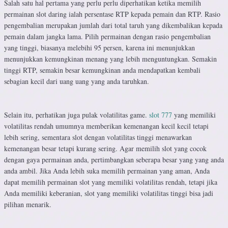
Salah satu hal pertama yang perlu perlu diperhatikan ketika memilih
permainan slot daring ialah persentase RTP kepada pemain dan RTP. Rasio
pengembalian merupakan jumlah dari total taruh yang dikembalikan kepada
pemain dalam jangka lama. Pilih permainan dengan rasio pengembalian
yang tinggi, biasanya melebihi 95 persen, karena ini menunjukkan
menunjukkan kemungkinan menang yang lebih menguntungkan. Semakin
tinggi RTP, semakin besar kemungkinan anda mendapatkan kembali
sebagian kecil dari uang uang yang anda taruhkan.
Selain itu, perhatikan juga pulak volatilitas game.
slot 777
yang memiliki
volatilitas rendah umumnya memberikan kemenangan kecil kecil tetapi
lebih sering, sementara slot dengan volatilitas tinggi menawarkan
kemenangan besar tetapi kurang sering. Agar memilih slot yang cocok
dengan gaya permainan anda, pertimbangkan seberapa besar yang yang anda
anda ambil. Jika Anda lebih suka memilih permainan yang aman, Anda
dapat memilih permainan slot yang memiliki volatilitas rendah, tetapi jika
Anda memiliki keberanian, slot yang memiliki volatilitas tinggi bisa jadi
pilihan menarik.