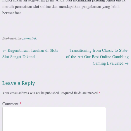
meraih permainan slot online dan mendapatkan pengalaman yang lebih
bermanfaat.
Bookmark the
permalink
.
←
Kegembiraan Taruhan di Slots
Transitioning from Classic to State-
Post navigation
Slot Sangat Dikenal
of-the-Art Our Best Online Gambling
Gaming Evaluated
→
Leave a Reply
Your email address will not be published.
Required fields are marked
*
Comment
*