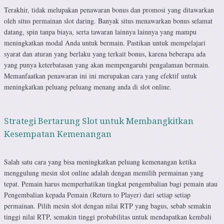
Terakhir, tidak melupakan penawaran bonus dan promosi yang ditawarkan
oleh situs permainan slot daring. Banyak situs menawarkan bonus selamat
datang, spin tanpa biaya, serta tawaran lainnya lainnya yang mampu
meningkatkan modal Anda untuk bermain. Pastikan untuk mempelajari
syarat dan aturan yang berlaku yang terkait bonus, karena beberapa ada
yang punya keterbatasan yang akan mempengaruhi pengalaman bermain.
Memanfaatkan penawaran ini ini merupakan cara yang efektif untuk
meningkatkan peluang peluang menang anda di slot online.
Strategi Bertarung Slot untuk Membangkitkan
Kesempatan Kemenangan
Salah satu cara yang bisa meningkatkan peluang kemenangan ketika
menggulung mesin slot online adalah dengan memilih permainan yang
tepat. Pemain harus memperhatikan tingkat pengembalian bagi pemain atau
Pengembalian kepada Pemain (Return to Player) dari setiap setiap
permainan. Pilih mesin slot dengan nilai RTP yang bagus, sebab semakin
tinggi nilai RTP, semakin tinggi probabilitas untuk mendapatkan kembali