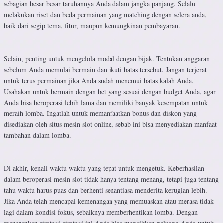
sebagian besar besar taruhannya Anda dalam jangka panjang. Selalu
melakukan riset dan beda permainan yang matching dengan selera anda,
baik dari segip tema, fitur, maupun kemungkinan pembayaran.
Selain, penting untuk mengelola modal dengan bijak. Tentukan anggaran
sebelum Anda memulai bermain dan ikuti batas tersebut. Jangan terjerat
untuk terus permainan jika Anda sudah menemui batas kalah Anda.
Usahakan untuk bermain dengan bet yang sesuai dengan budget Anda, agar
Anda bisa beroperasi lebih lama dan memiliki banyak kesempatan untuk
meraih lomba. Ingatlah untuk memanfaatkan bonus dan diskon yang
disediakan oleh situs mesin slot online, sebab ini bisa menyediakan manfaat
tambahan dalam lomba.
Di akhir, kenali waktu waktu yang tepat untuk mengetuk. Keberhasilan
dalam beroperasi mesin slot tidak hanya tentang menang, tetapi juga tentang
tahu waktu harus puas dan berhenti senantiasa menderita kerugian lebih.
Jika Anda telah mencapai kemenangan yang memuaskan atau merasa tidak
lagi dalam kondisi fokus, sebaiknya memberhentikan lomba. Dengan
menerapkan strategi-strategi ini Anda bisa menaikkan peluang Anda untuk