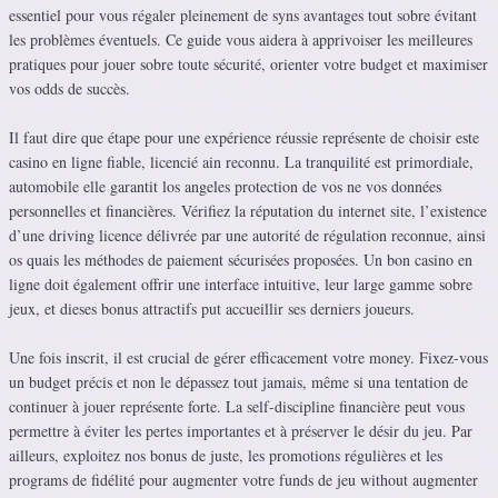
essentiel pour vous régaler pleinement de syns avantages tout sobre évitant
les problèmes éventuels. Ce guide vous aidera à apprivoiser les meilleures
pratiques pour jouer sobre toute sécurité, orienter votre budget et maximiser
vos odds de succès.
Il faut dire que étape pour une expérience réussie représente de choisir este
casino en ligne fiable, licencié ain reconnu. La tranquilité est primordiale,
automobile elle garantit los angeles protection de vos ne vos données
personnelles et financières. Vérifiez la réputation du internet site, l’existence
d’une driving licence délivrée par une autorité de régulation reconnue, ainsi
os quais les méthodes de paiement sécurisées proposées. Un bon casino en
ligne doit également offrir une interface intuitive, leur large gamme sobre
jeux, et dieses bonus attractifs put accueillir ses derniers joueurs.
Une fois inscrit, il est crucial de gérer efficacement votre money. Fixez-vous
un budget précis et non le dépassez tout jamais, même si una tentation de
continuer à jouer représente forte. La self-discipline financière peut vous
permettre à éviter les pertes importantes et à préserver le désir du jeu. Par
ailleurs, exploitez nos bonus de juste, les promotions régulières et les
programs de fidélité pour augmenter votre funds de jeu without augmenter