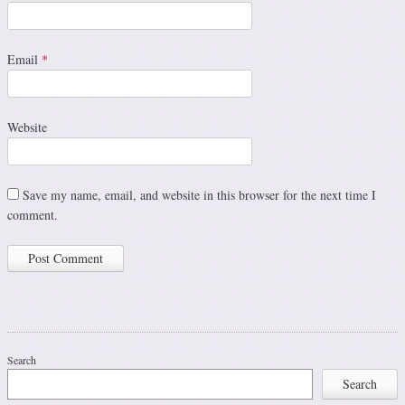
Email
*
Website
Save my name, email, and website in this browser for the next time I
comment.
Search
Search