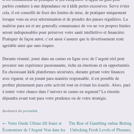
parfois conduire à une dépendance ou à kklk pertes excessives. Serve éviter
cela, il est conseillé de fixer des limites de mise, de pratiquer uniquement
lorsque vous en avez sétermination et de prendre des pauses régulières. La
maîtrise para soi et are generally connaissance de vos ne vos propres limites
seront indispensables pour préserver votre santé intellettivo et financière.
Pratiquer de façon autor, c’est aussi s’assurer que le divertissement reste
agréable ainsi que sans risques.
Durante résumé, jouer dans un casino en ligne avec de l’argent réel peut
procurer une expérience passionnante, riche en émotions et en opportunités.
En choisissant kklk plateformes sécurisées, durante gérant votre finances
avec rigueur, et en jouant para manière responsable, il est possible de
profiter pleinement para cette activité tout en évitant les écueils. Alors, paré
à tenter votre chance dans l’univers ni casino en segment? La réussite
dépendra avant tout para votre prudence ou de votre stratégie.
Bookmark the
permalink
.
←
Votre Guide Ultime fill Jouer et
The Rise of Gambling online Betting
Post navigation
Économiser de l’Argent Vrai dans les
Unlocking Fresh Levels of Pleasure,