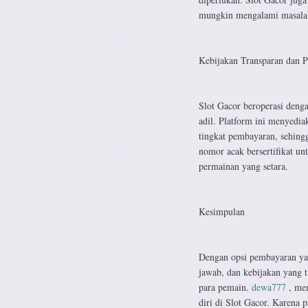
mungkin mengalami masalah 
Kebijakan Transparan dan P
Slot Gacor beroperasi denga
adil. Platform ini menyedia
tingkat pembayaran, sehing
nomor acak bersertifikat u
permainan yang setara.
Kesimpulan
Dengan opsi pembayaran yan
jawab, dan kebijakan yang
para pemain.
dewa777
, mem
diri di Slot Gacor. Karena