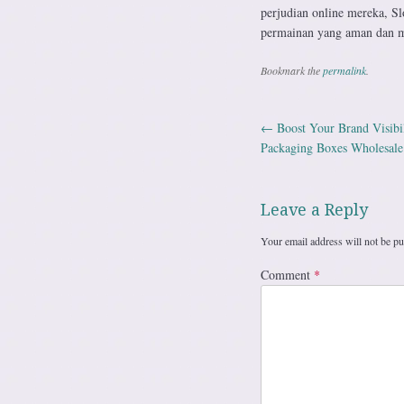
perjudian online mereka, Sl
permainan yang aman dan 
Bookmark the
permalink
.
←
Boost Your Brand Visibil
Post navig
Packaging Boxes Wholesale
Leave a Reply
Your email address will not be pu
Comment
*