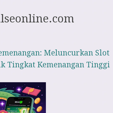
ulseonline.com
emenangan: Meluncurkan Slot
uk Tingkat Kemenangan Tinggi