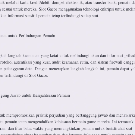
ik melalui kartu kredit/debit, dompet elektronik, atau transfer bank, pemain d
 sesuai untuk mereka. Slot Gacor menggunakan teknologi enkripsi untuk meli
an informasi sensitif pemain tetap terlindungi setiap saat.
tat untuk Perlindungan Pemain
kah-langkah keamanan yang ketat untuk melindungi akun dan informasi pribad
otokol autentikasi yang kuat, audit keamanan rutin, dan sistem firewall cangg
an pelanggaran data. Dengan menerapkan langkah-langkah ini, pemain dapat ya
 terlindungi di Slot Gacor.
ggung Jawab untuk Kesejahteraan Pemain
tuk mempromosikan praktik perjudian yang bertanggung jawab dan menawark
tu pemain tetap mengendalikan kebiasaan bermain game mereka. Ini termasuk 
toran, dan fitur batas waktu yang memungkinkan pemain untuk beristirahat saat
a menyediakan akses ke sumber daya dan layanan dukungan untuk pemain yang