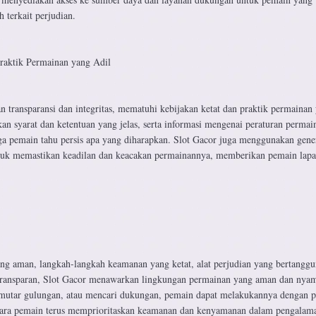
terkait perjudian.
raktik Permainan yang Adil
n transparansi dan integritas, mematuhi kebijakan ketat dan praktik permainan
kan syarat dan ketentuan yang jelas, serta informasi mengenai peraturan permai
ga pemain tahu persis apa yang diharapkan. Slot Gacor juga menggunakan gene
ntuk memastikan keadilan dan keacakan permainannya, memberikan pemain lap
g aman, langkah-langkah keamanan yang ketat, alat perjudian yang bertangg
 transparan, Slot Gacor menawarkan lingkungan permainan yang aman dan nya
utar gulungan, atau mencari dukungan, pemain dapat melakukannya dengan p
 para pemain terus memprioritaskan keamanan dan kenyamanan dalam pengalam