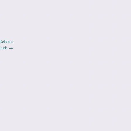
Refunds
Guide
→