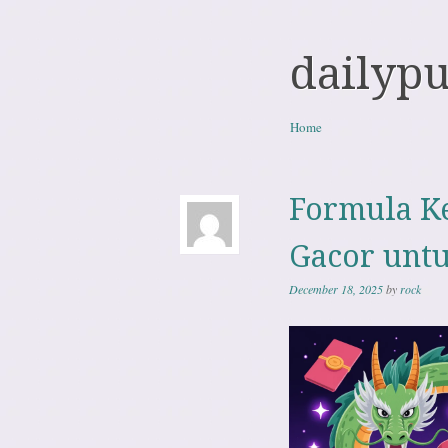
dailyp
Skip to content
Home
Menu
Formula K
Gacor unt
December 18, 2025
by
rock