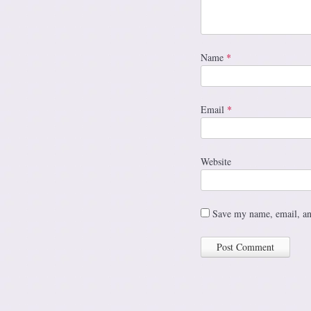
Name
*
Email
*
Website
Save my name, email, and