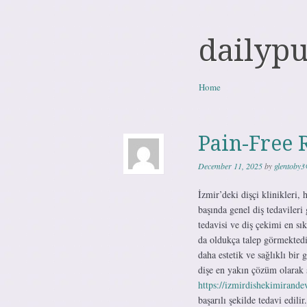
dailyp
Skip to content
Home
Menu
Pain-Free 
December 11, 2025
by
glentoby
İzmir’deki dişçi klinikleri,
başında genel diş tedavileri g
tedavisi ve diş çekimi en s
da oldukça talep görmektedir
daha estetik ve sağlıklı bir 
dişe en yakın çözüm olarak s
https://izmirdishekimirand
başarılı şekilde tedavi edilir.