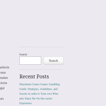
Search
Search
etlerin
rının
Recent Posts
maları
ylerin
Maximum Casino Games Gambling
oğal
Guide: Strategies, Guidelines, and
Secrets in order to Your own Wins
arı
plus Enjoy the On line casino
Experience