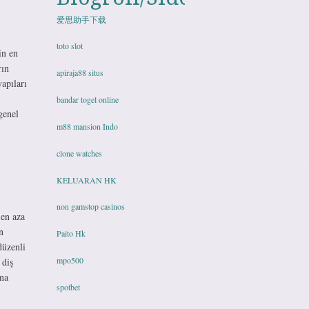
爱思助手下载
toto slot
in en
rın
apiraja88 situs
yapıları
bandar togel online
genel
m88 mansion Indo
clone watches
KELUARAN HK
non gamstop casinos
 en aza
n
Paito Hk
düzenli
mpo500
 diş
ına
spotbet