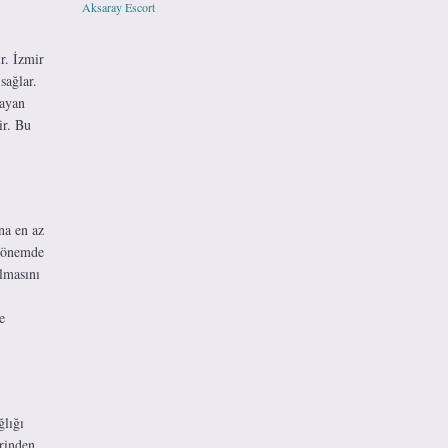
Aksaray Escort
r. İzmir
sağlar.
layan
ir. Bu
na en az
 dönemde
almasını
e
ğlığı
rinden