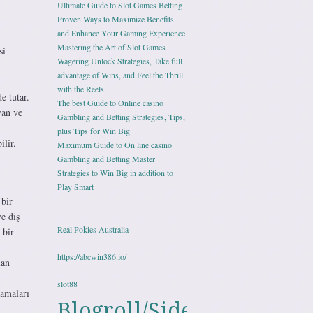
Ultimate Guide to Slot Games Betting
Proven Ways to Maximize Benefits
and Enhance Your Gaming Experience
Mastering the Art of Slot Games
si
Wagering Unlock Strategies, Take full
advantage of Wins, and Feel the Thrill
with the Reels
e tutar.
The best Guide to Online casino
yan ve
Gambling and Betting Strategies, Tips,
plus Tips for Win Big
lir.
Maximum Guide to On line casino
Gambling and Betting Master
Strategies to Win Big in addition to
Play Smart
 bir
ve diş
Real Pokies Australia
 bir
https://abcwin386.io/
lan
slot88
lamaları
Blogroll/Sidebar