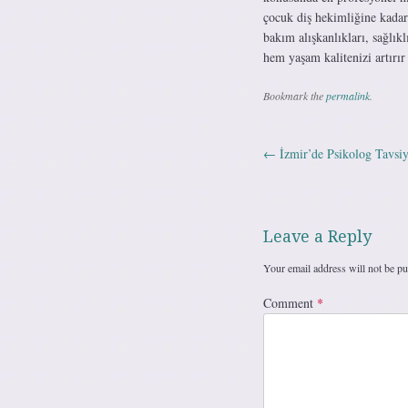
çocuk diş hekimliğine kadar
bakım alışkanlıkları, sağlıkl
hem yaşam kalitenizi artırır
Bookmark the
permalink
.
←
İzmir’de Psikolog Tavsiy
Post navig
Leave a Reply
Your email address will not be pu
Comment
*