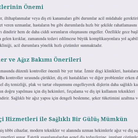
etlerinin Önemi
ler, iltihaplanmalar veya diş eti kanamaları gibi durumlar acil müdahale gerektiri
met veren uzmanlar, hastaların bu gibi durumlarda hızlı bir şekilde rahatlamasını 
 dindirir hem de daha ciddi sorunların oluşmasını engeller. Özellikle gece baş
 gelen kırıklar, zamanında tedavi edilmezse büyük komplikasyonlara yol açabil
kliniği, acil durumlara yönelik hızlı çözümler sunmaktadır.
er ve Ağız Bakımı Önerileri
masında düzenli kontroller önemli bir yer tutar. İzmir dişçi klinikleri, hastaları
. Bu kontroller sırasında çürükler, diş eti hastalıkları ve diğer problemler erken
nel diş temizliği, plak ve tartar oluşumunu engelleyerek dişlerin daha sağlıklı k
n doğru yapılması için diş hekimleri, fırçalama ve diş ipi kullanım teknikleri
ndirir. Sağlıklı bir ağız yapısı için dengeli beslenme, şeker tüketimini azaltma v
çi Hizmetleri ile Sağlıklı Bir Gülüş Mümkün
şmiş tıbbi cihazlar, modern teknikler ve alanında uzman hekimlerle ağız ve diş sa
zmetleri sunar. Estetik uygulamalardan genel diş tedavilerine, implant çözümle