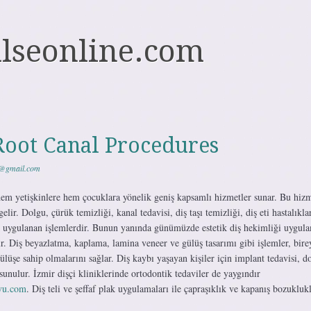
ulseonline.com
Root Canal Procedures
3@gmail.com
 hem yetişkinlere hem çocuklara yönelik geniş kapsamlı hizmetler sunar. Bu hizm
elir. Dolgu, çürük temizliği, kanal tedavisi, diş taşı temizliği, diş eti hastalıkla
ık uygulanan işlemlerdir. Bunun yanında günümüzde estetik diş hekimliği uygula
. Diş beyazlatma, kaplama, lamina veneer ve gülüş tasarımı gibi işlemler, bire
gülüşe sahip olmalarını sağlar. Diş kaybı yaşayan kişiler için implant tedavisi, d
unulur. İzmir dişçi kliniklerinde ortodontik tedaviler de yaygındır
evu.com
. Diş teli ve şeffaf plak uygulamaları ile çapraşıklık ve kapanış bozuklukl