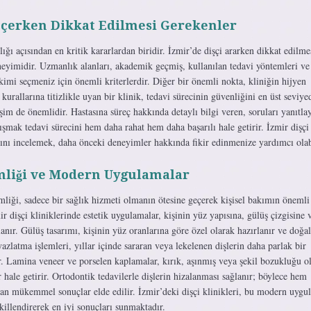
Seçerken Dikkat Edilmesi Gerekenler
lığı açısından en kritik kararlardan biridir. İzmir’de dişçi ararken dikkat edilme
eyimidir. Uzmanlık alanları, akademik geçmiş, kullanılan tedavi yöntemleri ve
kimi seçmeniz için önemli kriterlerdir. Diğer bir önemli nokta, kliniğin hijyen
n kurallarına titizlikle uyan bir klinik, tedavi sürecinin güvenliğini en üst seviyed
tişim de önemlidir. Hastasına süreç hakkında detaylı bilgi veren, soruları yanıtla
şmak tedavi sürecini hem daha rahat hem daha başarılı hale getirir. İzmir dişçi
rını incelemek, daha önceki deneyimler hakkında fikir edinmenize yardımcı olabi
imliği ve Modern Uygulamalar
liği, sadece bir sağlık hizmeti olmanın ötesine geçerek kişisel bakımın önemli
ir dişçi kliniklerinde estetik uygulamalar, kişinin yüz yapısına, gülüş çizgisine 
nır. Gülüş tasarımı, kişinin yüz oranlarına göre özel olarak hazırlanır ve doğal
azlatma işlemleri, yıllar içinde sararan veya lekelenen dişlerin daha parlak bir
 Lamina veneer ve porselen kaplamalar, kırık, aşınmış veya şekil bozukluğu o
ir hale getirir. Ortodontik tedavilerle dişlerin hizalanması sağlanır; böylece hem
dan mükemmel sonuçlar elde edilir. İzmir’deki dişçi klinikleri, bu modern uygu
ekillendirerek en iyi sonuçları sunmaktadır.