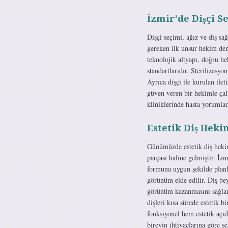
İzmir’de Dişçi 
Dişçi seçimi, ağız ve diş sağ
gereken ilk unsur hekim den
teknolojik altyapı, doğru he
standartlarıdır. Sterilizasyo
Ayrıca dişçi ile kurulan ile
güven veren bir hekimle çalı
kliniklerinde hasta yorumla
Estetik Diş Hek
Günümüzde estetik diş hekim
parçası haline gelmiştir. İzm
formuna uygun şekilde planla
görünüm elde edilir. Diş bey
görünüm kazanmasını sağlar.
dişleri kısa sürede estetik b
fonksiyonel hem estetik açı
bireyin ihtiyaçlarına göre ş