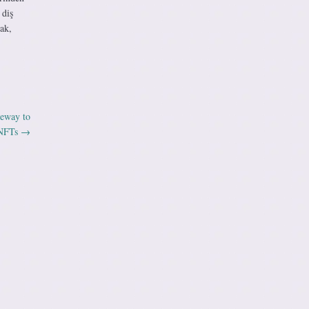
 diş
mak,
teway to
o NFTs
→