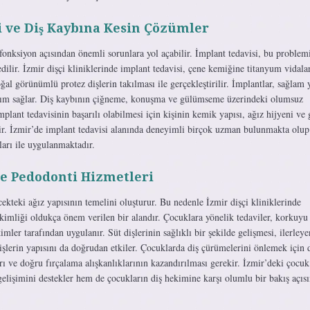
i ve Diş Kaybına Kesin Çözümler
fonksiyon açısından önemli sorunlara yol açabilir. İmplant tedavisi, bu problem
dilir. İzmir dişçi kliniklerinde implant tedavisi, çene kemiğine titanyum vidala
ğal görünümlü protez dişlerin takılması ile gerçekleştirilir. İmplantlar, sağlam 
anım sağlar. Diş kaybının çiğneme, konuşma ve gülümseme üzerindeki olumsuz
İmplant tedavisinin başarılı olabilmesi için kişinin kemik yapısı, ağız hijyeni ve 
ir. İzmir’de implant tedavisi alanında deneyimli birçok uzman bulunmakta olup
ları ile uygulanmaktadır.
ve Pedodonti Hizmetleri
cekteki ağız yapısının temelini oluşturur. Bu nedenle İzmir dişçi kliniklerinde
kimliği oldukça önem verilen bir alandır. Çocuklara yönelik tedaviler, korkuyu
mler tarafından uygulanır. Süt dişlerinin sağlıklı bir şekilde gelişmesi, ilerleye
işlerin yapısını da doğrudan etkiler. Çocuklarda diş çürümelerini önlemek için 
rı ve doğru fırçalama alışkanlıklarının kazandırılması gerekir. İzmir’deki çocuk
gelişimini destekler hem de çocukların diş hekimine karşı olumlu bir bakış açıs