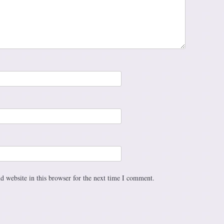
 website in this browser for the next time I comment.