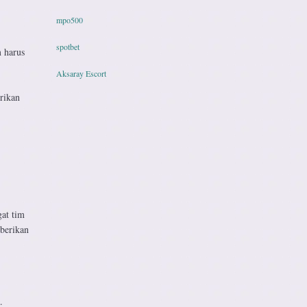
mpo500
spotbet
 harus
Aksaray Escort
rikan
at tim
berikan
.