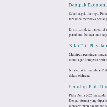
Dampak Ekonomi 
Selain aspek olahraga, Pia
turnamen membuka peluang ba
Di sisi sosial, turnamen in
pertukaran budaya antarnega
Nilai Fair Play da
Meskipun persaingan sangat 
utama agar kompetisi berla
Nilai-nilai ini membuat Pia
dalam olahraga.
Penutup: Piala D
Piala Dunia 2026 menandai e
Dengan format yang diperlu
mencerminkan bagaimana sep