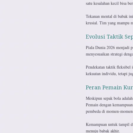
satu kesalahan kecil bisa be
Tekanan mental di babak in
krusial. Tim yang mampu me
Evolusi Taktik Se
Piala Dunia 2026 menjadi pa
menyesuaikan strategi deng
Pendekatan taktik fleksibel
kekuatan individu, tetapi j
Peran Pemain Ku
Meskipun sepak bola adalah 
Pemain dengan kemampuan m
pembeda di momen-momen k
Kemampuan untuk tampil di s
menuju babak akhir.