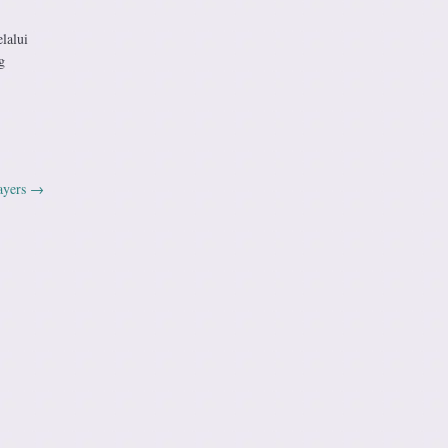
lalui
g
ayers
→