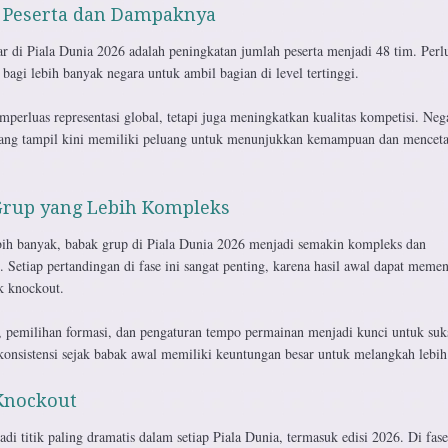
 Peserta dan Dampaknya
ar di Piala Dunia 2026 adalah peningkatan jumlah peserta menjadi 48 tim. Perl
agi lebih banyak negara untuk ambil bagian di level tertinggi.
perluas representasi global, tetapi juga meningkatkan kualitas kompetisi. Neg
rang tampil kini memiliki peluang untuk menunjukkan kemampuan dan mencet
Grup yang Lebih Kompleks
ih banyak, babak grup di Piala Dunia 2026 menjadi semakin kompleks dan
Setiap pertandingan di fase ini sangat penting, karena hasil awal dapat meme
k knockout.
 pemilihan formasi, dan pengaturan tempo permainan menjadi kunci untuk suk
sistensi sejak babak awal memiliki keuntungan besar untuk melangkah lebih
 Knockout
i titik paling dramatis dalam setiap Piala Dunia, termasuk edisi 2026. Di fase 