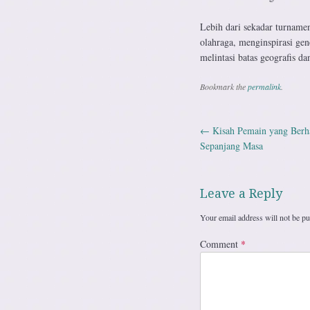
Lebih dari sekadar turname
olahraga, menginspirasi ge
melintasi batas geografis da
Bookmark the
permalink
.
←
Kisah Pemain yang Berha
Post navig
Sepanjang Masa
Leave a Reply
Your email address will not be pu
Comment
*