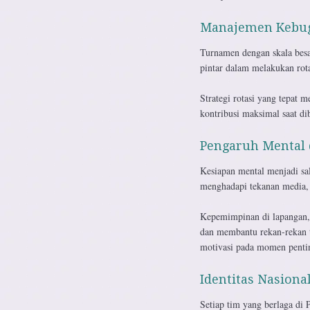
Manajemen Kebug
Turnamen dengan skala besa
pintar dalam melakukan rota
Strategi rotasi yang tepat
kontribusi maksimal saat di
Pengaruh Mental
Kesiapan mental menjadi sa
menghadapi tekanan media, e
Kepemimpinan di lapangan, 
dan membantu rekan-rekan t
motivasi pada momen penti
Identitas Nasiona
Setiap tim yang berlaga di