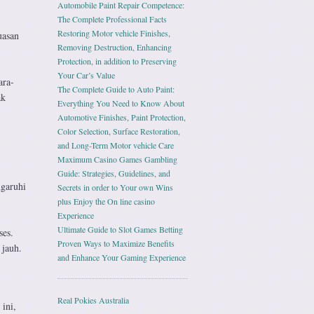
Automobile Paint Repair Competence:
The Complete Professional Facts
Restoring Motor vehicle Finishes,
uasan
Removing Destruction, Enhancing
Protection, in addition to Preserving
Your Car’s Value
ara-
The Complete Guide to Auto Paint:
ak
Everything You Need to Know About
Automotive Finishes, Paint Protection,
Color Selection, Surface Restoration,
and Long-Term Motor vehicle Care
Maximum Casino Games Gambling
Guide: Strategies, Guidelines, and
ngaruhi
Secrets in order to Your own Wins
plus Enjoy the On line casino
Experience
Ultimate Guide to Slot Games Betting
ses.
Proven Ways to Maximize Benefits
 jauh.
and Enhance Your Gaming Experience
Real Pokies Australia
ini,