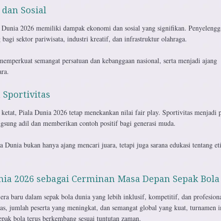
dan Sosial
la Dunia 2026 memiliki dampak ekonomi dan sosial yang signifikan. Penyelengg
gi sektor pariwisata, industri kreatif, dan infrastruktur olahraga.
i memperkuat semangat persatuan dan kebanggaan nasional, serta menjadi ajang
ra.
n Sportivitas
ketat, Piala Dunia 2026 tetap menekankan nilai fair play. Sportivitas menjadi p
ngsung adil dan memberikan contoh positif bagi generasi muda.
la Dunia bukan hanya ajang mencari juara, tetapi juga sarana edukasi tentang et
unia 2026 sebagai Cerminan Masa Depan Sepak Bola
ra baru dalam sepak bola dunia yang lebih inklusif, kompetitif, dan profesiona
as, jumlah peserta yang meningkat, dan semangat global yang kuat, turnamen i
ak bola terus berkembang sesuai tuntutan zaman.