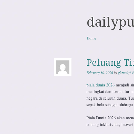
dailyp
Skip to content
Home
Menu
Peluang T
February 10, 2026
by
glentoby3
piala dunia 2026
menjadi sim
meningkat dan format turnam
negara di seluruh dunia. Tu
sepak bola sebagai olahrag
Piala Dunia 2026 akan meneg
tentang inklusivitas, inovas