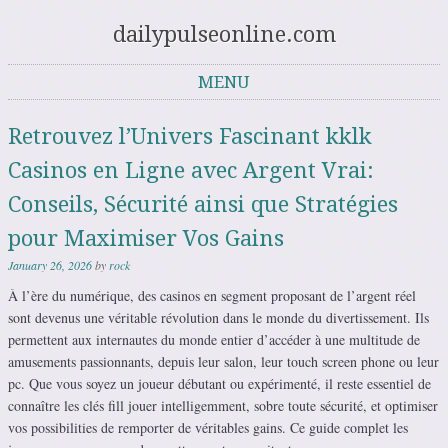
dailypulseonline.com
MENU
Skip to content
Retrouvez l’Univers Fascinant kklk
Casinos en Ligne avec Argent Vrai:
Conseils, Sécurité ainsi que Stratégies
pour Maximiser Vos Gains
January 26, 2026
by
rock
À l’ère du numérique, des casinos en segment proposant de l’argent réel
sont devenus une véritable révolution dans le monde du divertissement. Ils
permettent aux internautes du monde entier d’accéder à une multitude de
amusements passionnants, depuis leur salon, leur touch screen phone ou leur
pc. Que vous soyez un joueur débutant ou expérimenté, il reste essentiel de
connaître les clés fill jouer intelligemment, sobre toute sécurité, et optimiser
vos possibilities de remporter de véritables gains. Ce guide complet les