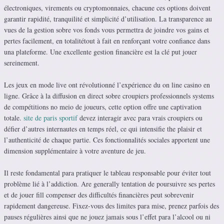
électroniques, virements ou cryptomonnaies, chacune ces options doivent
garantir rapidité, tranquilité et simplicité d’utilisation. La transparence au
vues de la gestion sobre vos fonds vous permettra de joindre vos gains et
pertes facilement, en totalitétout à fait en renforçant votre confiance dans
una plateforme. Une excellente gestion financière est la clé put jouer
sereinement.
Les jeux en mode live ont révolutionné l’expérience du on line casino en
ligne. Grâce à la diffusion en direct sobre croupiers professionnels systems
de compétitions no meio de joueurs, cette option offre une captivation
totale.
site de paris sportif
devez interagir avec para vrais croupiers ou
défier d’autres internautes en temps réel, ce qui intensifie the plaisir et
l’authenticité de chaque partie. Ces fonctionnalités sociales apportent une
dimension supplémentaire à votre aventure de jeu.
Il reste fondamental para pratiquer le tableau responsable pour éviter tout
problème lié à l’addiction. Are generally tentation de poursuivre ses pertes
et de jouer fill compenser des difficultés financières peut sobrevenir
rapidement dangereuse. Fixez-vous des limites para mise, prenez parfois des
pauses régulières ainsi que ne jouez jamais sous l’effet para l’alcool ou ni