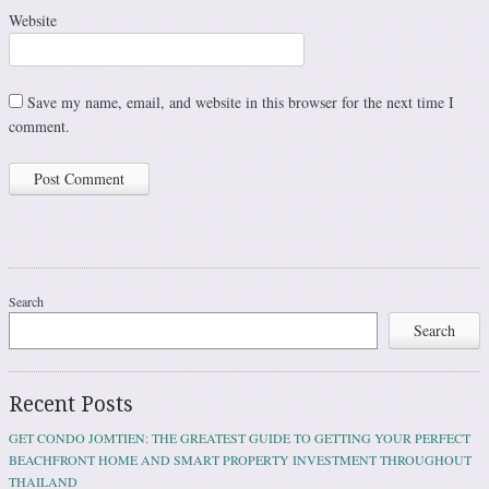
Website
Save my name, email, and website in this browser for the next time I
comment.
Search
Search
Recent Posts
GET CONDO JOMTIEN: THE GREATEST GUIDE TO GETTING YOUR PERFECT
BEACHFRONT HOME AND SMART PROPERTY INVESTMENT THROUGHOUT
THAILAND